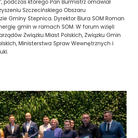
”, podczas którego Pan Burmistrz omawiał
zyszeniu Szczecińskiego Obszaru
dzie Gminy Stepnica. Dyrektor Biura SOM Roman
ynergię gmin w ramach SOM. W forum wzięli
 zarządów Związku Miast Polskich, Związku Gmin
 Polskich, Ministerstwa Spraw Wewnętrznych i
auki.