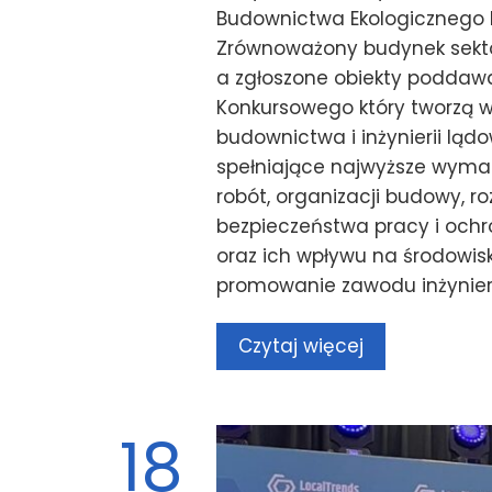
Budownictwa Ekologicznego P
Zrównoważony budynek sektor
a zgłoszone obiekty poddaw
Konkursowego który tworzą wy
budownictwa i inżynierii ląd
spełniające najwyższe wymaga
robót, organizacji budowy, 
bezpieczeństwa pracy i ochr
oraz ich wpływu na środowis
promowanie zawodu inżyniera
Czytaj więcej
18